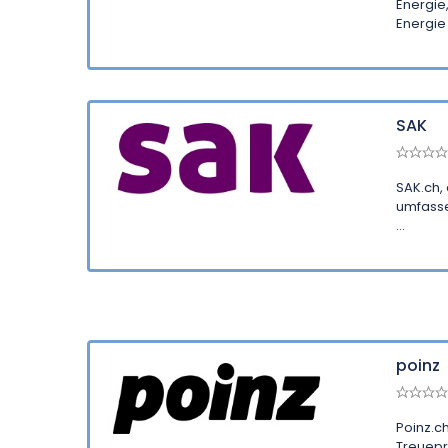
Energie
Energie .
SAK
SAK.ch, 
umfasse
...
poinz
Poinz.c
Treuepr