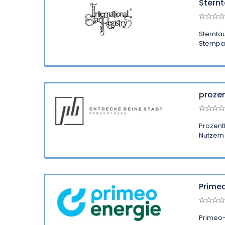
Sternt
Sterntau
Sternpat
proze
Prozentb
Nutzern 
Primeo
Primeo-