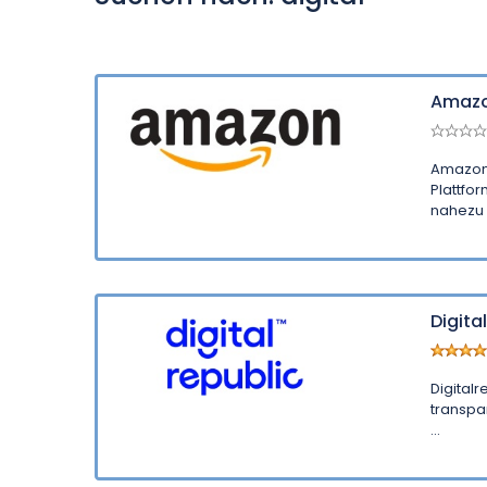
Amaz
Amazon.
Plattfo
nahezu a
Digita
Digitalr
transpa
...