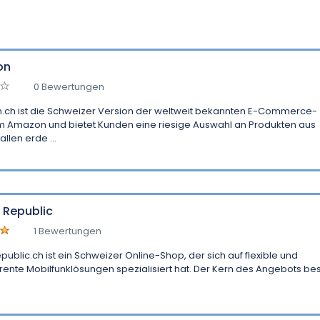
on
0 Bewertungen
ch ist die Schweizer Version der weltweit bekannten E-Commerce-
rm Amazon und bietet Kunden eine riesige Auswahl an Produkten aus
llen erde ...
l Republic
1 Bewertungen
epublic.ch ist ein Schweizer Online-Shop, der sich auf flexible und
rente Mobilfunklösungen spezialisiert hat. Der Kern des Angebots bes