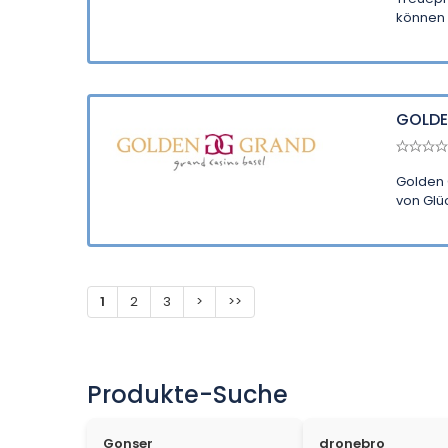
können .
GOLDE
Golden G
von Glüc
1
2
3
>
>>
Produkte-Suche
Gonser
dronebro