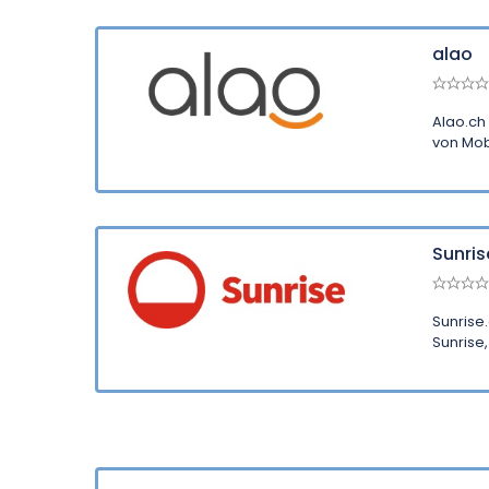
alao
Alao.ch 
von Mob
Sunris
Sunrise
Sunrise,