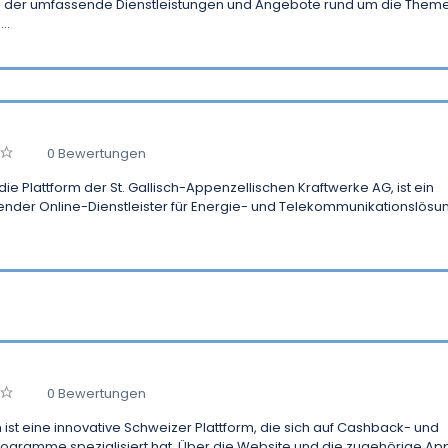
, der umfassende Dienstleistungen und Angebote rund um die Them
..
0 Bewertungen
die Plattform der St. Gallisch-Appenzellischen Kraftwerke AG, ist ein
nder Online-Dienstleister für Energie- und Telekommunikationslösu
0 Bewertungen
h ist eine innovative Schweizer Plattform, die sich auf Cashback- und
ogramme spezialisiert hat. Über die Website und die zugehörige Ap