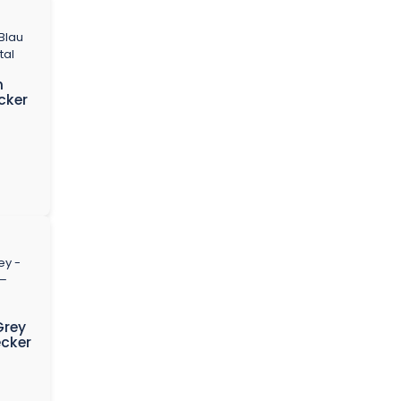
m
cker
Grey
ecker