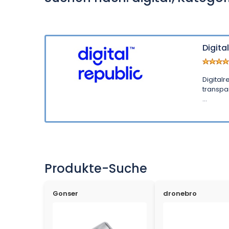
Digita
Digitalr
transpa
...
Produkte-Suche
Gonser
dronebro