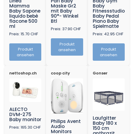
Linea
Pari Baby
Baby Gym
Mamma
Maske Gr2
Baby
Baby Sapone
mit Baby
Fitnessstudio
liquido bebè
90°- Winkel
Baby Pedal
flacone 500
Btl
Piano Baby
ml
Spielmatte
Preis: 37.90 CHF
Preis: 15.70 CHF
Preis: 42.95 CHF
Produkt
Produkt
Produkt
ansehen
ansehen
ansehen
nettoshop.ch
coop city
Gonser
ALECTO
DVM-275
Laufgitter
Baby monitor
Philips Avent
Baby 180 x
Audio
Preis: 165.30 CHF
150 cm
Monitors
anthrazit