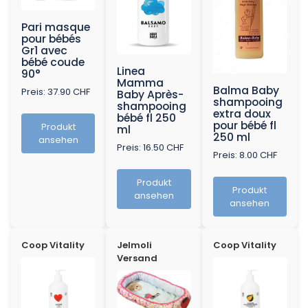
Pari masque
pour bébés
Gr1 avec
bébé coude
Linea
90°
Mamma
Balma Baby
Preis: 37.90 CHF
Baby Après-
shampooing
shampooing
extra doux
bébé fl 250
pour bébé fl
Produkt
ml
250 ml
ansehen
Preis: 16.50 CHF
Preis: 8.00 CHF
Produkt
Produkt
ansehen
ansehen
Coop Vitality
Jelmoli
Coop Vitality
Versand