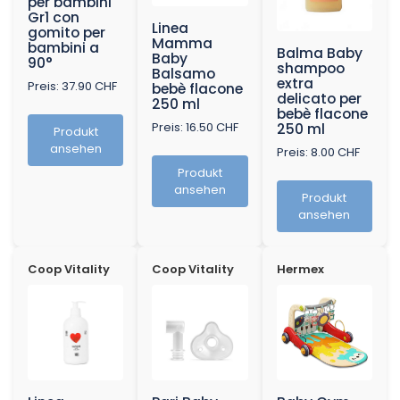
per bambini
Gr1 con
Linea
gomito per
Mamma
bambini a
Balma Baby
Baby
90°
shampoo
Balsamo
extra
Preis: 37.90 CHF
bebè flacone
delicato per
250 ml
bebè flacone
Preis: 16.50 CHF
250 ml
Produkt
ansehen
Preis: 8.00 CHF
Produkt
ansehen
Produkt
ansehen
Coop Vitality
Coop Vitality
Hermex