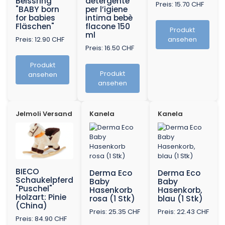
Beissring
detergente
Preis: 15.70 CHF
"BABY born
per l’igiene
for babies
intima bebè
Fläschen"
flacone 150
Produkt
ml
Preis: 12.90 CHF
ansehen
Preis: 16.50 CHF
Produkt
Produkt
ansehen
ansehen
Jelmoli Versand
Kanela
Kanela
BIECO
Derma Eco
Derma Eco
Schaukelpferd
Baby
Baby
"Puschel"
Hasenkorb
Hasenkorb,
Holzart: Pinie
rosa (1 Stk)
blau (1 Stk)
(China)
Preis: 25.35 CHF
Preis: 22.43 CHF
Preis: 84.90 CHF