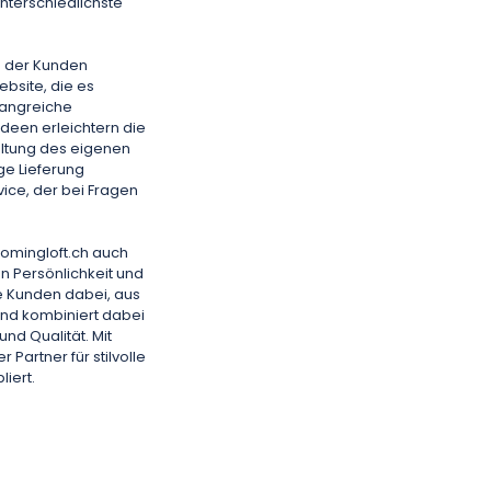
unterschiedlichste
e der Kunden
bsite, die es
fangreiche
deen erleichtern die
altung des eigenen
ge Lieferung
ice, der bei Fragen
oomingloft.ch auch
 Persönlichkeit und
ne Kunden dabei, aus
und kombiniert dabei
nd Qualität. Mit
 Partner für stilvolle
iert.