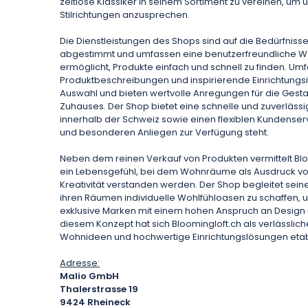
zeitlose Klassiker in seinem Sortiment zu vereinen, um 
Stilrichtungen anzusprechen.
Die Dienstleistungen des Shops sind auf die Bedürfniss
abgestimmt und umfassen eine benutzerfreundliche We
ermöglicht, Produkte einfach und schnell zu finden. Um
Produktbeschreibungen und inspirierende Einrichtungsi
Auswahl und bieten wertvolle Anregungen für die Gest
Zuhauses. Der Shop bietet eine schnelle und zuverlässi
innerhalb der Schweiz sowie einen flexiblen Kundenserv
und besonderen Anliegen zur Verfügung steht.
Neben dem reinen Verkauf von Produkten vermittelt Bl
ein Lebensgefühl, bei dem Wohnräume als Ausdruck von
Kreativität verstanden werden. Der Shop begleitet sei
ihren Räumen individuelle Wohlfühloasen zu schaffen, 
exklusive Marken mit einem hohen Anspruch an Design u
diesem Konzept hat sich Bloomingloft.ch als verlässlicher
Wohnideen und hochwertige Einrichtungslösungen etabl
Adresse:
Malio GmbH
Thalerstrasse 19
9424
Rheineck