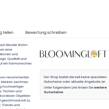
g teilen
Bewertung schreiben
auf stilvolle Wohn-
den eine
ationen und
ign, Qualität und
auf ein harmonisches
Der Shop bietet derzeit keine speziellen
e von renommierten
Gutscheine oder aktuelle Angebote an.
e Marken zeichnen
ng hochwertiger
Unter folgendem Link finden Sie
weitere
, Tischen und
Gutscheine
.
dekorativen Objekten
nd geschmackvoll zu
f, Trends und