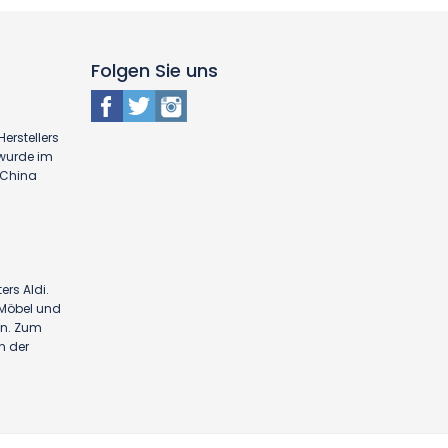
Folgen Sie uns
erstellers
 wurde im
n China
ers Aldi.
n Möbel und
en. Zum
n der