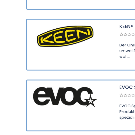
KEEN®
Der Onl
umweltf
wel ...
EVOC 
EVOC Sp
Produkt
spezialis