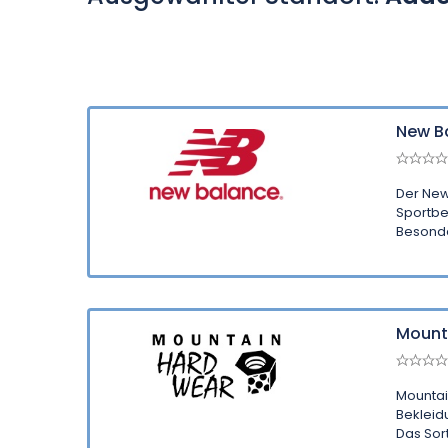
New B
Der New
Sportbe
Besonde
Mount
Mountai
Bekleid
Das Sort 