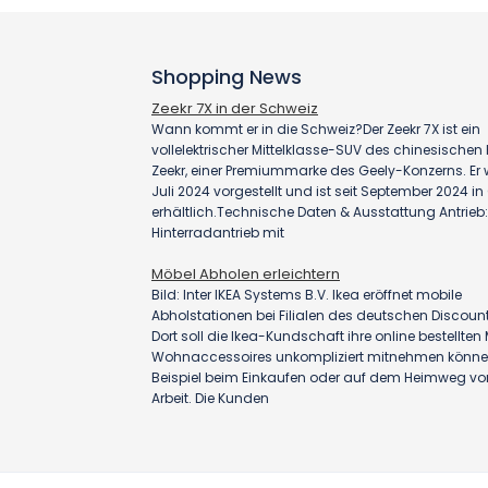
Shopping News
Zeekr 7X in der Schweiz
Wann kommt er in die Schweiz?Der Zeekr 7X ist ein
vollelektrischer Mittelklasse-SUV des chinesischen H
Zeekr, einer Premiummarke des Geely-Konzerns. Er
Juli 2024 vorgestellt und ist seit September 2024 i
erhältlich.Technische Daten & Ausstattung Antrieb:
Hinterradantrieb mit
Möbel Abholen erleichtern
Bild: Inter IKEA Systems B.V. Ikea eröffnet mobile
Abholstationen bei Filialen des deutschen Discount
Dort soll die Ikea-Kundschaft ihre online bestellte
Wohnaccessoires unkompliziert mitnehmen könn
Beispiel beim Einkaufen oder auf dem Heimweg vo
Arbeit. Die Kunden