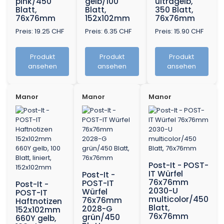
pink/450
gelb/100
ultragelb,
Blatt,
Blatt,
350 Blatt,
76x76mm
152x102mm
76x76mm
Preis: 19.25 CHF
Preis: 6.35 CHF
Preis: 15.90 CHF
Produkt
Produkt
Produkt
ansehen
ansehen
ansehen
Manor
Manor
Manor
Post-It - POST-
IT Würfel
Post-It -
76x76mm
POST-IT
Post-It -
2030-U
Würfel
POST-IT
multicolor/450
76x76mm
Haftnotizen
Blatt,
2028-G
152x102mm
76x76mm
grün/450
660Y gelb,