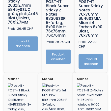
Sticky
POST-IT
POST-IT
203x127mm
Block Super
Super Sticky
5845-SSUC
Sticky Z-
Notes
grün/pink,4x45
Notes
76x76mm
Blatt,liniert,
R3306SSR
6546SSMIA
76X127MM
5-farbig,
Miami 4
6x90 Blatt
Farben 6x90
Preis: 26.45 CHF
76x76mm,
Blatt,
76x76mm
76x76mm
Produkt
Preis: 25.75 CHF
Preis: 22.90
ansehen
CHF
Produkt
ansehen
Produkt
ansehen
Manor
Manor
Manor