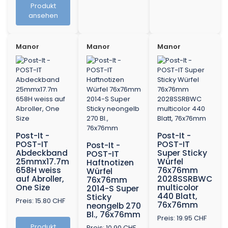
Produkt
ansehen
Manor
Manor
Manor
Post-It -
Post-It -
POST-IT
POST-IT
Post-It -
Abdeckband
Super Sticky
POST-IT
25mmx17.7m
Würfel
Haftnotizen
658H weiss
76x76mm
Würfel
auf Abroller,
2028SSRBWC
76x76mm
One Size
multicolor
2014-S Super
440 Blatt,
Sticky
Preis: 15.80 CHF
76x76mm
neongelb 270
Bl., 76x76mm
Preis: 19.95 CHF
Produkt
Preis: 10.90 CHF