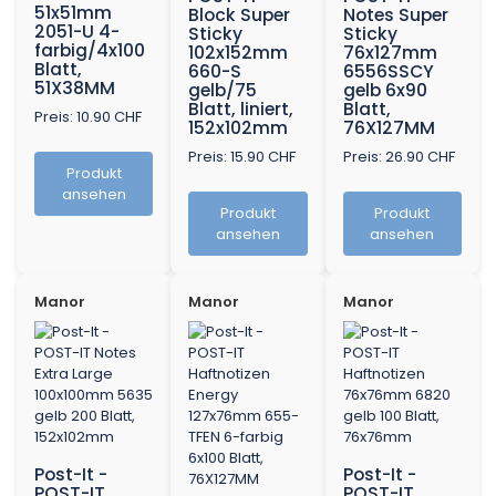
51x51mm
Block Super
Notes Super
2051-U 4-
Sticky
Sticky
farbig/4x100
102x152mm
76x127mm
Blatt,
660-S
6556SSCY
51X38MM
gelb/75
gelb 6x90
Blatt, liniert,
Blatt,
Preis: 10.90 CHF
152x102mm
76X127MM
Preis: 15.90 CHF
Preis: 26.90 CHF
Produkt
ansehen
Produkt
Produkt
ansehen
ansehen
Manor
Manor
Manor
Post-It -
Post-It -
POST-IT
POST-IT