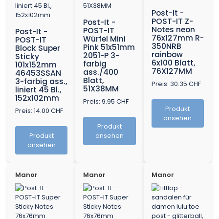
Post-It -
POST-IT Z-
Post-It -
Notes neon
POST-IT
Post-It -
76x127mm R-
Würfel Mini
POST-IT
350NRB
Pink 51x51mm
Block Super
rainbow
2051-P 3-
Sticky
6x100 Blatt,
farbig
101x152mm
76X127MM
ass./400
46453SSAN
Blatt,
3-farbig ass.,
Preis: 30.35 CHF
51X38MM
liniert 45 Bl.,
152x102mm
Preis: 9.95 CHF
Produkt
Preis: 14.00 CHF
ansehen
Produkt
Produkt
ansehen
ansehen
Manor
Manor
Manor