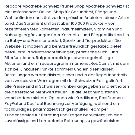
Redcare Apotheke Schweiz (früher Shop Apotheke Schweiz) ist
ein umfassender Online-Shop für Gesundheit, Pflege und
Wohlbefinden und zählt zu den grössten Anbietern dieser Art im
Land. Das Sortiment umfasst über 100 000 Produkte – von
rezeptfreien Medikamenten, Naturheilmitteln, Vitaminen und
Nahrungsergänzungen über Kosmetik- und Pflegeartikel bis hin
zu Baby- und Familienbedarf, Sport- und Tierprodukten. Die
Website ist modern und benutzerfreundlich gestaltet, bietet
detaillierte Produktbeschreibungen, praktische Such- und
Filterfunktionen, Ratgeberbeiträge sowie regelmässige
Aktionen und ein Treueprogramm namens „RedCoins“, mit dem
sich bei Einkäufen Punkte sammeln und einlösen lassen.
Bestellungen werden diskret, sicher und in der Regel innerhalb
von zwei bis vier Werktagen mit der Schweizer Post geliefert;
alle Preise sind in Schweizer Franken angegeben und enthalten
die gesetzliche Mehrwertsteuer. Für die Bezahlung stehen
verschiedene sichere Optionen wie Kreditkarte, PostFinance,
PayPal und Kauf auf Rechnung zur Verfügung, während ein
fachkundiges, pharmazeutisch geschultes Team per
Kundenservice für Beratung und Fragen bereitsteht, um eine
zuverlässige und kompetente Betreuung zu gewährleisten.