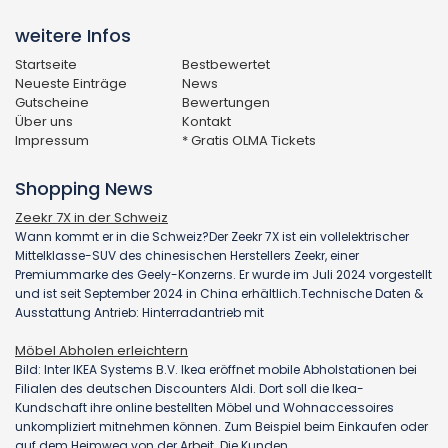
weitere Infos
Startseite
Bestbewertet
Neueste Einträge
News
Gutscheine
Bewertungen
Über uns
Kontakt
Impressum
* Gratis OLMA Tickets
Shopping News
Zeekr 7X in der Schweiz
Wann kommt er in die Schweiz?Der Zeekr 7X ist ein vollelektrischer
Mittelklasse-SUV des chinesischen Herstellers Zeekr, einer
Premiummarke des Geely-Konzerns. Er wurde im Juli 2024 vorgestellt
und ist seit September 2024 in China erhältlich.Technische Daten &
Ausstattung Antrieb: Hinterradantrieb mit
Möbel Abholen erleichtern
Bild: Inter IKEA Systems B.V. Ikea eröffnet mobile Abholstationen bei
Filialen des deutschen Discounters Aldi. Dort soll die Ikea-
Kundschaft ihre online bestellten Möbel und Wohnaccessoires
unkompliziert mitnehmen können. Zum Beispiel beim Einkaufen oder
auf dem Heimweg von der Arbeit. Die Kunden