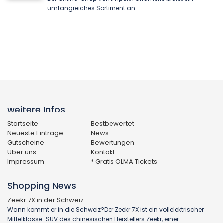
umfangreiches Sortiment an
weitere Infos
Startseite
Bestbewertet
Neueste Einträge
News
Gutscheine
Bewertungen
Über uns
Kontakt
Impressum
* Gratis OLMA Tickets
Shopping News
Zeekr 7X in der Schweiz
Wann kommt er in die Schweiz?Der Zeekr 7X ist ein vollelektrischer
Mittelklasse-SUV des chinesischen Herstellers Zeekr, einer