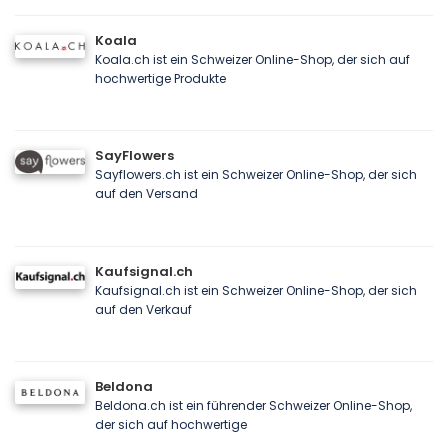
Koala
Koala.ch ist ein Schweizer Online-Shop, der sich auf
hochwertige Produkte
SayFlowers
Sayflowers.ch ist ein Schweizer Online-Shop, der sich
auf den Versand
Kaufsignal.ch
Kaufsignal.ch ist ein Schweizer Online-Shop, der sich
auf den Verkauf
Beldona
Beldona.ch ist ein führender Schweizer Online-Shop,
der sich auf hochwertige