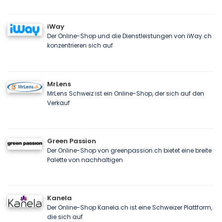
iWay
Der Online-Shop und die Dienstleistungen von iWay.ch
konzentrieren sich auf
MrLens
MrLens Schweiz ist ein Online-Shop, der sich auf den
Verkauf
Green Passion
Der Online-Shop von greenpassion.ch bietet eine breite
Palette von nachhaltigen
Kanela
Der Online-Shop Kanela.ch ist eine Schweizer Plattform,
die sich auf