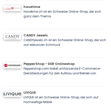
havetime
Havetime.ch ist ein Schweizer Online-Shop, der sich
ganz dem Thema
CANDY Jewels
CANDYjewels.ch ist ein Schweizer Online-Shop, der sich
auf exklusiven Schmuck
PepperShop - DER Onlineshop
Peppershop.com bietet umfassende E-Commerce-
Dienstleistungen für den Aufbau und Betrieb von
LIVIQUE
LIVIQUE ist ein Schweizer Online-Shop, der sich auf
hochwertige Möbel