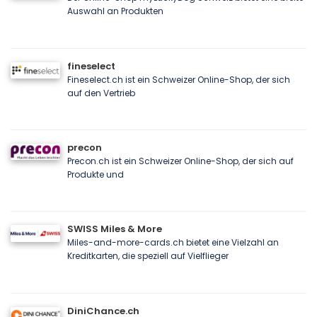
Auswahl an Produkten
fineselect
Fineselect.ch ist ein Schweizer Online-Shop, der sich
auf den Vertrieb
precon
Precon.ch ist ein Schweizer Online-Shop, der sich auf
Produkte und
SWISS Miles & More
Miles-and-more-cards.ch bietet eine Vielzahl an
Kreditkarten, die speziell auf Vielflieger
DiniChance.ch