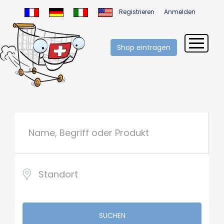
Registrieren
Anmelden
Shop eintragen
SUCHEN