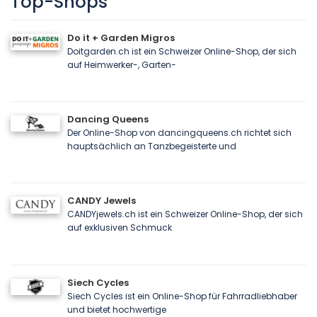
Top-Shops
Do it + Garden Migros
Doitgarden.ch ist ein Schweizer Online-Shop, der sich
auf Heimwerker-, Garten-
Dancing Queens
Der Online-Shop von dancingqueens.ch richtet sich
hauptsächlich an Tanzbegeisterte und
CANDY Jewels
CANDYjewels.ch ist ein Schweizer Online-Shop, der sich
auf exklusiven Schmuck
Siech Cycles
Siech Cycles ist ein Online-Shop für Fahrradliebhaber
und bietet hochwertige