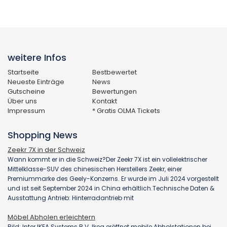
weitere Infos
Startseite
Bestbewertet
Neueste Einträge
News
Gutscheine
Bewertungen
Über uns
Kontakt
Impressum
* Gratis OLMA Tickets
Shopping News
Zeekr 7X in der Schweiz
Wann kommt er in die Schweiz?Der Zeekr 7X ist ein vollelektrischer
Mittelklasse-SUV des chinesischen Herstellers Zeekr, einer
Premiummarke des Geely-Konzerns. Er wurde im Juli 2024 vorgestellt
und ist seit September 2024 in China erhältlich.Technische Daten &
Ausstattung Antrieb: Hinterradantrieb mit
Möbel Abholen erleichtern
Bild: Inter IKEA Systems B.V. Ikea eröffnet mobile Abholstationen bei