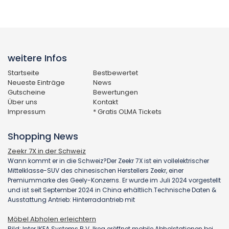
weitere Infos
Startseite
Bestbewertet
Neueste Einträge
News
Gutscheine
Bewertungen
Über uns
Kontakt
Impressum
* Gratis OLMA Tickets
Shopping News
Zeekr 7X in der Schweiz
Wann kommt er in die Schweiz?Der Zeekr 7X ist ein vollelektrischer
Mittelklasse-SUV des chinesischen Herstellers Zeekr, einer
Premiummarke des Geely-Konzerns. Er wurde im Juli 2024 vorgestellt
und ist seit September 2024 in China erhältlich.Technische Daten &
Ausstattung Antrieb: Hinterradantrieb mit
Möbel Abholen erleichtern
Bild: Inter IKEA Systems B.V. Ikea eröffnet mobile Abholstationen bei