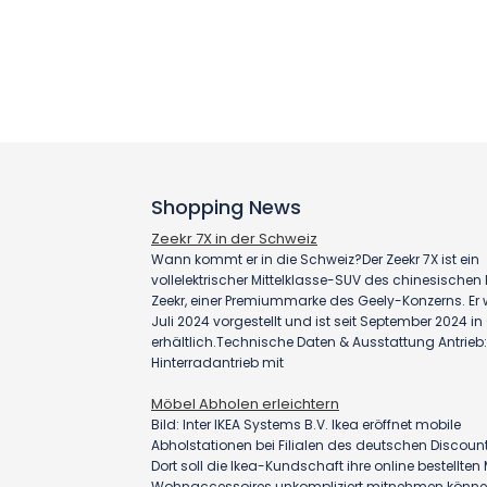
Shopping News
Zeekr 7X in der Schweiz
Wann kommt er in die Schweiz?Der Zeekr 7X ist ein
vollelektrischer Mittelklasse-SUV des chinesischen H
Zeekr, einer Premiummarke des Geely-Konzerns. Er
Juli 2024 vorgestellt und ist seit September 2024 i
erhältlich.Technische Daten & Ausstattung Antrieb:
Hinterradantrieb mit
Möbel Abholen erleichtern
Bild: Inter IKEA Systems B.V. Ikea eröffnet mobile
Abholstationen bei Filialen des deutschen Discount
Dort soll die Ikea-Kundschaft ihre online bestellte
Wohnaccessoires unkompliziert mitnehmen könn