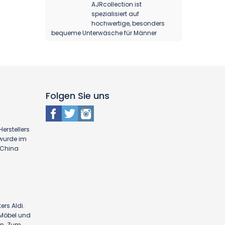
AJRcollection ist
spezialisiert auf
hochwertige, besonders
bequeme Unterwäsche für Männer
Folgen Sie uns
erstellers
 wurde im
n China
ers Aldi.
n Möbel und
en. Zum