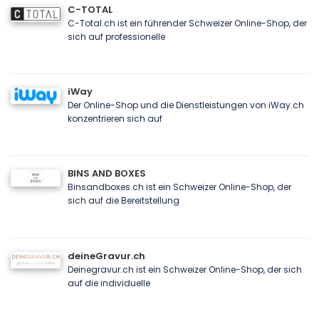
C-TOTAL
C-Total.ch ist ein führender Schweizer Online-Shop, der
sich auf professionelle
iWay
Der Online-Shop und die Dienstleistungen von iWay.ch
konzentrieren sich auf
BINS AND BOXES
Binsandboxes.ch ist ein Schweizer Online-Shop, der
sich auf die Bereitstellung
deineGravur.ch
Deinegravur.ch ist ein Schweizer Online-Shop, der sich
auf die individuelle