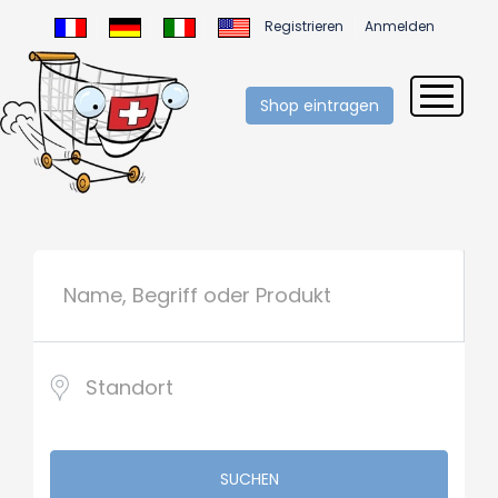
Registrieren
Anmelden
Shop eintragen
SUCHEN