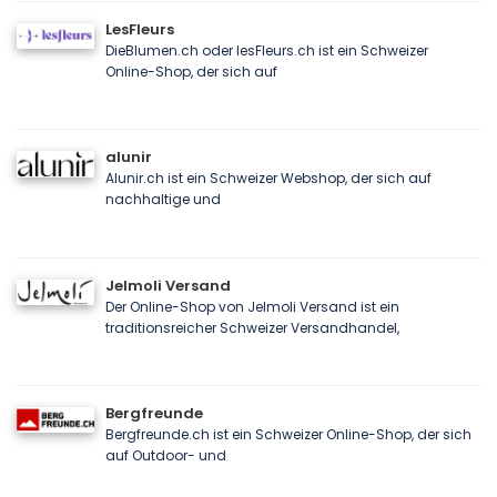
LesFleurs
DieBlumen.ch oder lesFleurs.ch ist ein Schweizer
Online-Shop, der sich auf
alunir
Alunir.ch ist ein Schweizer Webshop, der sich auf
nachhaltige und
Jelmoli Versand
Der Online-Shop von Jelmoli Versand ist ein
traditionsreicher Schweizer Versandhandel,
Bergfreunde
Bergfreunde.ch ist ein Schweizer Online-Shop, der sich
auf Outdoor- und