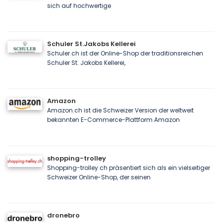
sich auf hochwertige
Schuler St.Jakobs Kellerei
Schuler.ch ist der Online-Shop der traditionsreichen
Schuler St. Jakobs Kellerei,
Amazon
Amazon.ch ist die Schweizer Version der weltweit
bekannten E-Commerce-Plattform Amazon
shopping-trolley
Shopping-trolley.ch präsentiert sich als ein vielseitiger
Schweizer Online-Shop, der seinen
dronebro