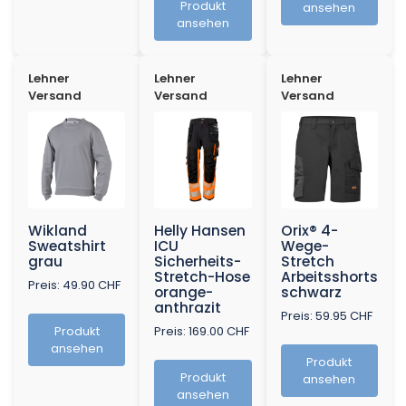
Produkt
ansehen
ansehen
Lehner
Lehner
Lehner
Versand
Versand
Versand
Wikland
Helly Hansen
Orix® 4-
Sweatshirt
ICU
Wege-
grau
Sicherheits-
Stretch
Stretch-Hose
Arbeitsshorts
Preis: 49.90 CHF
orange-
schwarz
anthrazit
Preis: 59.95 CHF
Produkt
Preis: 169.00 CHF
ansehen
Produkt
Produkt
ansehen
ansehen