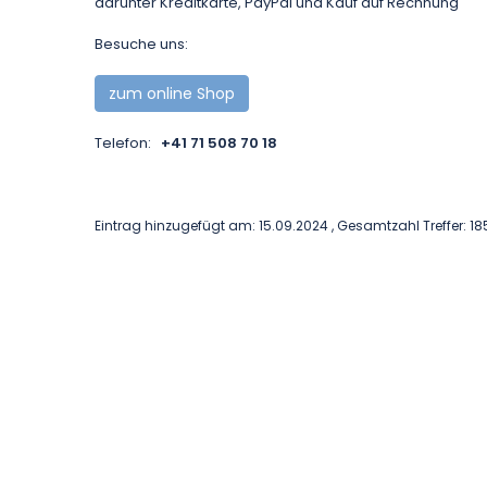
darunter Kreditkarte, PayPal und Kauf auf Rechnung
Besuche uns:
zum online Shop
Telefon:
+41 71 508 70 18
Eintrag hinzugefügt am: 15.09.2024 , Gesamtzahl Treffer: 18