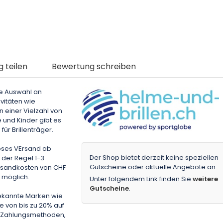
g teilen
Bewertung schreiben
te Auswahl an
vitäten wie
 einer Vielzahl von
 und Kinder gibt es
ür Brillenträger.
loses VErsand ab
Der Shop bietet derzeit keine speziellen
 der Regel 1-3
Gutscheine oder aktuelle Angebote an.
ersandkosten von CHF
 möglich.
Unter folgendem Link finden Sie
weitere
Gutscheine
.
bekannte Marken wie
e von bis zu 20% auf
ne Zahlungsmethoden,